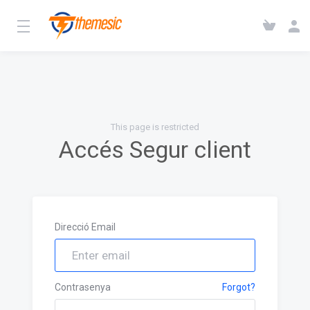
This page is restricted
Accés Segur client
Direcció Email
Contrasenya
Forgot?