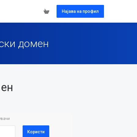
Најава на профил
нски домен
лен
увачи
Користи