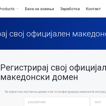
Products
База на знаења
Заработка
Контакт
ај свој официјален македо
Регистрирај свој официја
македонски домен
Ќе користам постоечки домен и ќе ги конфигурирам именските опслуж